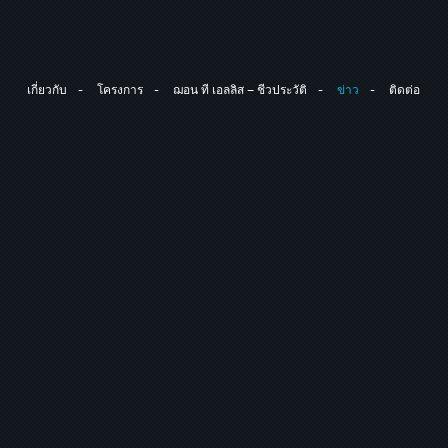
เกี่ยวกับ
โครงการ
ฌอน ที เอลลิส – ชีวประวัติ
ข่าว
ติดต่อ